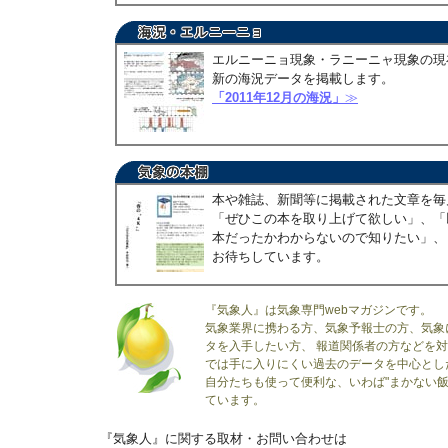
エルニーニョ現象・ラニーニャ現象の現
新の海況データを掲載します。
「2011年12月の海況」
≫
本や雑誌、新聞等に掲載された文章を毎
「ぜひこの本を取り上げて欲しい」、「
本だったかわからないので知りたい」、
お待ちしています。
『気象人』は気象専門webマガジンです。
気象業界に携わる方、気象予報士の方、気象
タを入手したい方、 報道関係者の方などを
では手に入りにくい過去のデータを中心とし
自分たちも使って便利な、いわば"まかない飯
ています。
『気象人』に関する取材・お問い合わせは