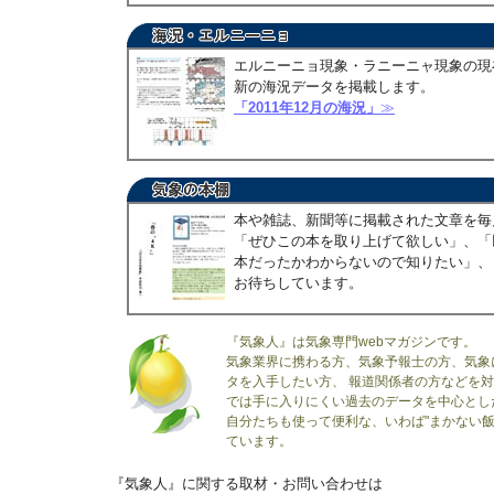
エルニーニョ現象・ラニーニャ現象の現
新の海況データを掲載します。
「2011年12月の海況」
≫
本や雑誌、新聞等に掲載された文章を毎
「ぜひこの本を取り上げて欲しい」、「
本だったかわからないので知りたい」、
お待ちしています。
『気象人』は気象専門webマガジンです。
気象業界に携わる方、気象予報士の方、気象
タを入手したい方、 報道関係者の方などを
では手に入りにくい過去のデータを中心とし
自分たちも使って便利な、いわば"まかない飯
ています。
『気象人』に関する取材・お問い合わせは