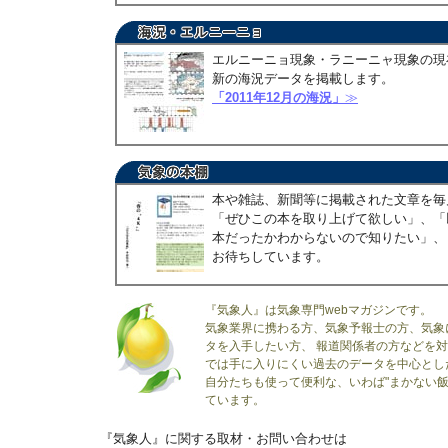
エルニーニョ現象・ラニーニャ現象の現
新の海況データを掲載します。
「2011年12月の海況」
≫
本や雑誌、新聞等に掲載された文章を毎
「ぜひこの本を取り上げて欲しい」、「
本だったかわからないので知りたい」、
お待ちしています。
『気象人』は気象専門webマガジンです。
気象業界に携わる方、気象予報士の方、気象
タを入手したい方、 報道関係者の方などを
では手に入りにくい過去のデータを中心とし
自分たちも使って便利な、いわば"まかない飯
ています。
『気象人』に関する取材・お問い合わせは