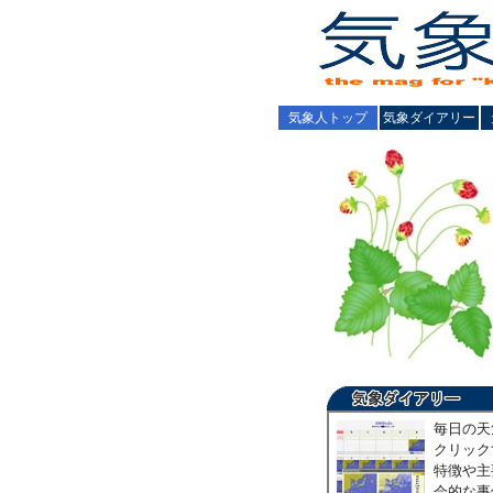
気象人トップ
気象ダイアリー
毎日の天
クリック
特徴や主
会的な事