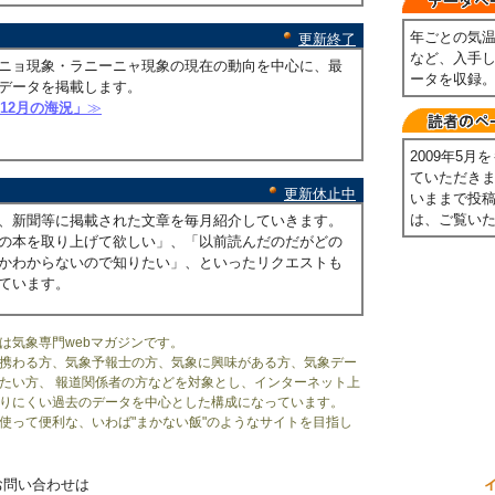
年ごとの気
更新終了
など、入手
ニョ現象・ラニーニャ現象の現在の動向を中心に、最
ータを収録
データを掲載します。
年12月の海況」
≫
2009年5
ていただき
更新休止中
いままで投
は、ご覧い
、新聞等に掲載された文章を毎月紹介していきます。
の本を取り上げて欲しい」、「以前読んだのだがどの
かわからないので知りたい」、といったリクエストも
ています。
は気象専門webマガジンです。
携わる方、気象予報士の方、気象に興味がある方、気象デー
たい方、 報道関係者の方などを対象とし、インターネット上
りにくい過去のデータを中心とした構成になっています。
使って便利な、いわば"まかない飯"のようなサイトを目指し
お問い合わせは