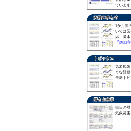
ていま
1か月間
いては図
温、降水
「2011
気象現象
まな話題
最新トピ
毎日の暦
気象災害