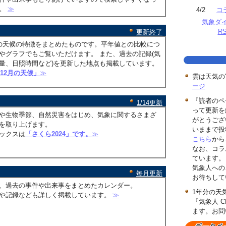
す。
≫
4/2
コ
気象ダ
R
更新終了
の天候の特徴をまとめたものです。平年値との比較につ
やグラフでもご覧いただけます。 また、過去の記録(気
量、日照時間など)を更新した地点も掲載しています。
年12月の天候」
≫
雲は天気の
ージ
『読者のペ
1/14更新
って更新を
や生物季節、自然災害をはじめ、気象に関するさまざ
がとうござ
を取り上げます。
いままで投
ックスは
「さくら2024」です。
≫
こちら
から
なお、コラ
ています。
気象人への
毎月更新
お待ちして
、過去の事件や出来事をまとめたカレンダー。
1年分の天
や記録なども詳しく掲載しています。
≫
『気象人 C
ます。お問