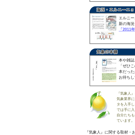
エルニー
新の海況
「2011
本や雑誌
「ぜひこ
本だった
お待ちし
『気象人』
気象業界に
タを入手し
では手に入
自分たちも
ています。
『気象人』に関する取材・