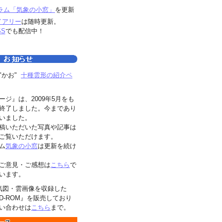
ラム「気象の小窓」
を更新
イアリー
は随時更新。
SS
でも配信中！
"かお"
十種雲形の紹介ペ
ージ』は、2009年5月をも
終了しました。今まであり
いました。
稿いただいた写真や記事は
ご覧いただけます。
ム
気象の小窓
は更新を続け
ご意見・ご感想は
こちら
で
います。
気図・雲画像を収録した
D-ROM』を販売しており
い合わせは
こちら
まで。