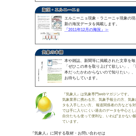
エルニーニョ現象・ラニーニャ現象の現
新の海況データを掲載します。
「2011年12月の海況」
≫
本や雑誌、新聞等に掲載された文章を毎
「ぜひこの本を取り上げて欲しい」、「
本だったかわからないので知りたい」、
お待ちしています。
『気象人』は気象専門webマガジンです。
気象業界に携わる方、気象予報士の方、気象
タを入手したい方、 報道関係者の方などを
では手に入りにくい過去のデータを中心とし
自分たちも使って便利な、いわば"まかない飯
ています。
『気象人』に関する取材・お問い合わせは