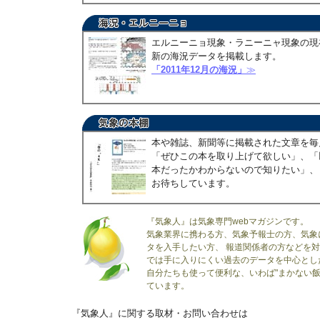
エルニーニョ現象・ラニーニャ現象の現
新の海況データを掲載します。
「2011年12月の海況」
≫
本や雑誌、新聞等に掲載された文章を毎
「ぜひこの本を取り上げて欲しい」、「
本だったかわからないので知りたい」、
お待ちしています。
『気象人』は気象専門webマガジンです。
気象業界に携わる方、気象予報士の方、気象
タを入手したい方、 報道関係者の方などを
では手に入りにくい過去のデータを中心とし
自分たちも使って便利な、いわば"まかない飯
ています。
『気象人』に関する取材・お問い合わせは