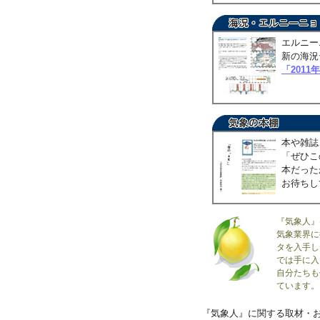
エルニー
新の海況
「2011
本や雑誌
「ぜひこ
本だった
お待ちし
『気象人』
気象業界に
タを入手し
では手に入
自分たちも
ています。
『気象人』に関する取材・