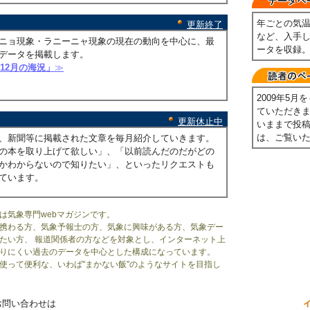
年ごとの気
更新終了
など、入手
ニョ現象・ラニーニャ現象の現在の動向を中心に、最
ータを収録
データを掲載します。
年12月の海況」
≫
2009年5
ていただき
更新休止中
いままで投
は、ご覧い
、新聞等に掲載された文章を毎月紹介していきます。
の本を取り上げて欲しい」、「以前読んだのだがどの
かわからないので知りたい」、といったリクエストも
ています。
は気象専門webマガジンです。
携わる方、気象予報士の方、気象に興味がある方、気象デー
たい方、 報道関係者の方などを対象とし、インターネット上
りにくい過去のデータを中心とした構成になっています。
使って便利な、いわば"まかない飯"のようなサイトを目指し
お問い合わせは