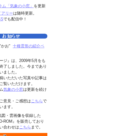
ラム「気象の小窓」
を更新
イアリー
は随時更新。
SS
でも配信中！
"かお"
十種雲形の紹介ペ
ージ』は、2009年5月をも
終了しました。今まであり
いました。
稿いただいた写真や記事は
ご覧いただけます。
ム
気象の小窓
は更新を続け
ご意見・ご感想は
こちら
で
います。
気図・雲画像を収録した
D-ROM』を販売しており
い合わせは
こちら
まで。