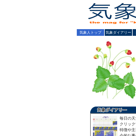
気象人トップ
気象ダイアリー
毎日の天
クリック
特徴や主
会的な事