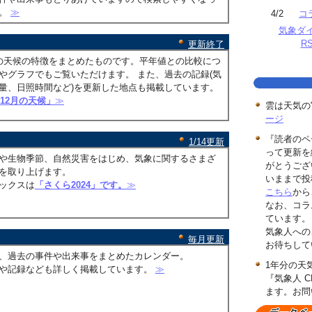
す。
≫
4/2
コ
気象ダ
R
更新終了
の天候の特徴をまとめたものです。平年値との比較につ
やグラフでもご覧いただけます。 また、過去の記録(気
量、日照時間など)を更新した地点も掲載しています。
年12月の天候」
≫
雲は天気の
ージ
『読者のペ
1/14更新
って更新を
や生物季節、自然災害をはじめ、気象に関するさまざ
がとうござ
を取り上げます。
いままで投
ックスは
「さくら2024」です。
≫
こちら
から
なお、コラ
ています。
気象人への
毎月更新
お待ちして
、過去の事件や出来事をまとめたカレンダー。
1年分の天
や記録なども詳しく掲載しています。
≫
『気象人 C
ます。お問