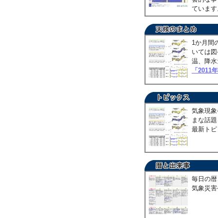
ていま
1か月間
いては図
温、降水
「2011
気象現象
まな話題
最新トピ
毎日の暦
気象災害