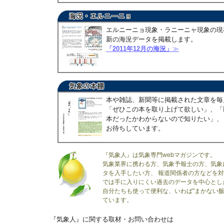
エルニーニョ現象・ラニーニャ現象の現
新の海況データを掲載します。
「2011年12月の海況」
≫
本や雑誌、新聞等に掲載された文章を毎
「ぜひこの本を取り上げて欲しい」、「
本だったかわからないので知りたい」、
お待ちしています。
『気象人』は気象専門webマガジンです。
気象業界に携わる方、気象予報士の方、気象
タを入手したい方、 報道関係者の方などを
では手に入りにくい過去のデータを中心とし
自分たちも使って便利な、いわば"まかない飯
ています。
『気象人』に関する取材・お問い合わせは