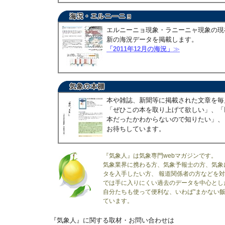
エルニーニョ現象・ラニーニャ現象の現
新の海況データを掲載します。
「2011年12月の海況」
≫
本や雑誌、新聞等に掲載された文章を毎
「ぜひこの本を取り上げて欲しい」、「
本だったかわからないので知りたい」、
お待ちしています。
『気象人』は気象専門webマガジンです。
気象業界に携わる方、気象予報士の方、気象
タを入手したい方、 報道関係者の方などを
では手に入りにくい過去のデータを中心とし
自分たちも使って便利な、いわば"まかない飯
ています。
『気象人』に関する取材・お問い合わせは