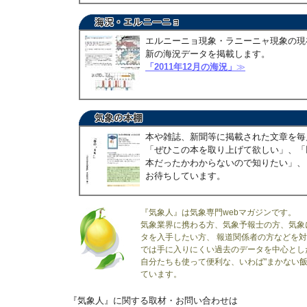
エルニーニョ現象・ラニーニャ現象の現
新の海況データを掲載します。
「2011年12月の海況」
≫
本や雑誌、新聞等に掲載された文章を毎
「ぜひこの本を取り上げて欲しい」、「
本だったかわからないので知りたい」、
お待ちしています。
『気象人』は気象専門webマガジンです。
気象業界に携わる方、気象予報士の方、気象
タを入手したい方、 報道関係者の方などを
では手に入りにくい過去のデータを中心とし
自分たちも使って便利な、いわば"まかない飯
ています。
『気象人』に関する取材・お問い合わせは