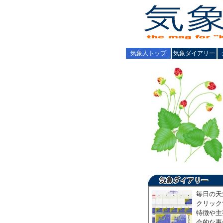
気象人トップ
気象ダイアリー
毎日の天
クリック
特徴や主
会的な事