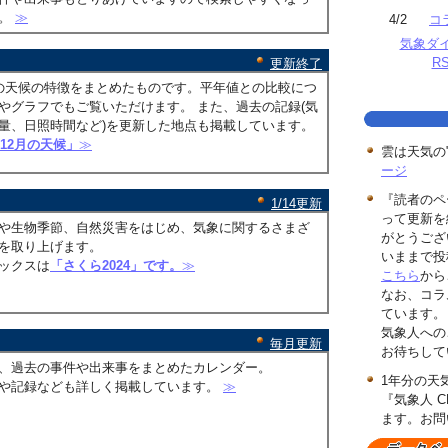
す。
≫
4/2
コ
気象ダ
R
更新終了
の天候の特徴をまとめたものです。平年値との比較につ
やグラフでもご覧いただけます。 また、過去の記録(気
量、日照時間など)を更新した地点も掲載しています。
年12月の天候」
≫
雲は天気の
ージ
『読者のペ
1/14更新
って更新を
や生物季節、自然災害をはじめ、気象に関するさまざ
がとうござ
を取り上げます。
いままで投
ックスは
「さくら2024」です。
≫
こちら
から
なお、コラ
ています。
気象人への
毎月更新
お待ちして
、過去の事件や出来事をまとめたカレンダー。
1年分の天
や記録なども詳しく掲載しています。
≫
『気象人 C
ます。お問