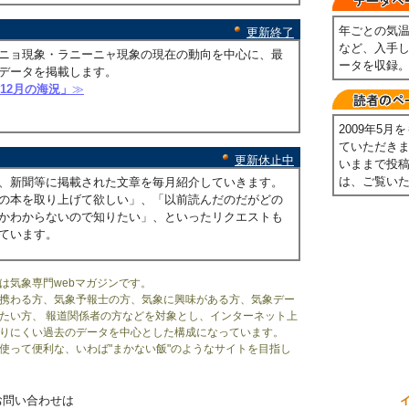
年ごとの気
更新終了
など、入手
ニョ現象・ラニーニャ現象の現在の動向を中心に、最
ータを収録
データを掲載します。
年12月の海況」
≫
2009年5
ていただき
更新休止中
いままで投
は、ご覧い
、新聞等に掲載された文章を毎月紹介していきます。
の本を取り上げて欲しい」、「以前読んだのだがどの
かわからないので知りたい」、といったリクエストも
ています。
は気象専門webマガジンです。
携わる方、気象予報士の方、気象に興味がある方、気象デー
たい方、 報道関係者の方などを対象とし、インターネット上
りにくい過去のデータを中心とした構成になっています。
使って便利な、いわば"まかない飯"のようなサイトを目指し
お問い合わせは