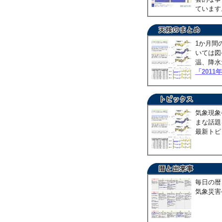
ていま
1か月間
いては図
温、降水
「2011
気象現象
まな話題
最新トピ
毎日の暦
気象災害