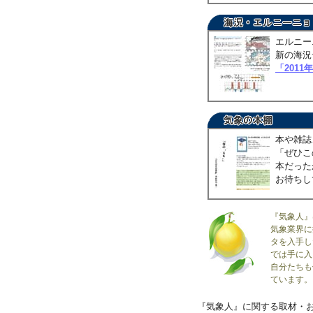
エルニー
新の海況
「2011
本や雑誌
「ぜひこ
本だった
お待ちし
『気象人』
気象業界に
タを入手し
では手に入
自分たちも
ています。
『気象人』に関する取材・