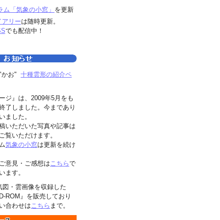
ラム「気象の小窓」
を更新
イアリー
は随時更新。
SS
でも配信中！
"かお"
十種雲形の紹介ペ
ージ』は、2009年5月をも
終了しました。今まであり
いました。
稿いただいた写真や記事は
ご覧いただけます。
ム
気象の小窓
は更新を続け
ご意見・ご感想は
こちら
で
います。
気図・雲画像を収録した
D-ROM』を販売しており
い合わせは
こちら
まで。