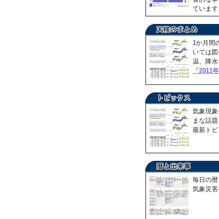
ていま
1か月間
いては図
温、降水
「2011
気象現象
まな話題
最新トピ
毎日の暦
気象災害