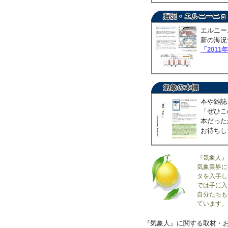
エルニー
新の海況
「2011
本や雑誌
「ぜひこ
本だった
お待ちし
『気象人』
気象業界に
タを入手し
では手に入
自分たちも
ています。
『気象人』に関する取材・