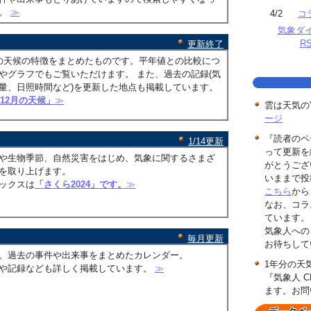
す。
≫
4/2
コ
気象ダ
R
更新終了
の天候の特徴をまとめたものです。平年値との比較につ
やグラフでもご覧いただけます。 また、過去の記録(気
量、日照時間など)を更新した地点も掲載しています。
年12月の天候」
≫
雲は天気の
ージ
『読者のペ
1/14更新
って更新を
や生物季節、自然災害をはじめ、気象に関するさまざ
がとうござ
を取り上げます。
いままで投
ックスは
「さくら2024」です。
≫
こちら
から
なお、コラ
ています。
気象人への
毎月更新
お待ちして
、過去の事件や出来事をまとめたカレンダー。
1年分の天
や記録なども詳しく掲載しています。
≫
『気象人 C
ます。お問