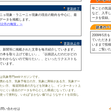
年ごとの気
更新終了
など、入手
ニョ現象・ラニーニャ現象の現在の動向を中心に、最
ータを収録
データを掲載します。
年12月の海況」
≫
2009年5
ていただき
更新休止中
いままで投
は、ご覧い
、新聞等に掲載された文章を毎月紹介していきます。
の本を取り上げて欲しい」、「以前読んだのだがどの
かわからないので知りたい」、といったリクエストも
ています。
は気象専門webマガジンです。
携わる方、気象予報士の方、気象に興味がある方、気象デー
たい方、 報道関係者の方などを対象とし、インターネット上
りにくい過去のデータを中心とした構成になっています。
使って便利な、いわば"まかない飯"のようなサイトを目指し
お問い合わせは