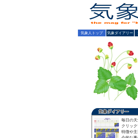
気象人トップ
気象ダイアリー
毎日の天
クリック
特徴や主
会的な事