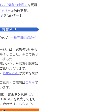
ラム「気象の小窓」
を更新
イアリー
は随時更新。
SS
でも配信中！
"かお"
十種雲形の紹介ペ
ージ』は、2009年5月をも
終了しました。今まであり
いました。
稿いただいた写真や記事は
ご覧いただけます。
ム
気象の小窓
は更新を続け
ご意見・ご感想は
こちら
で
います。
気図・雲画像を収録した
D-ROM』を販売しており
い合わせは
こちら
まで。