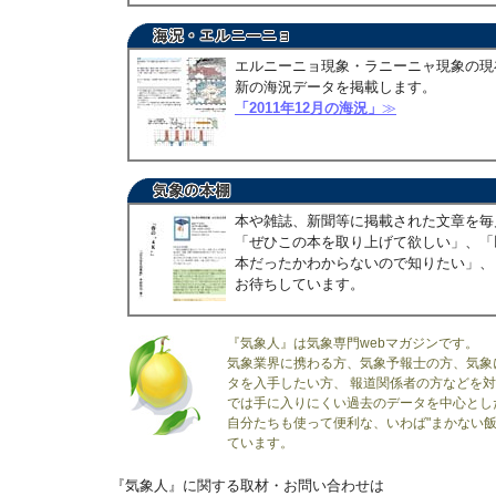
エルニーニョ現象・ラニーニャ現象の現
新の海況データを掲載します。
「2011年12月の海況」
≫
本や雑誌、新聞等に掲載された文章を毎
「ぜひこの本を取り上げて欲しい」、「
本だったかわからないので知りたい」、
お待ちしています。
『気象人』は気象専門webマガジンです。
気象業界に携わる方、気象予報士の方、気象
タを入手したい方、 報道関係者の方などを
では手に入りにくい過去のデータを中心とし
自分たちも使って便利な、いわば"まかない飯
ています。
『気象人』に関する取材・お問い合わせは