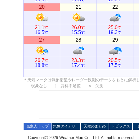
20
21
22
21.1
26.0
25.0
℃
℃
℃
16.5
15.5
19.3
℃
℃
℃
27
28
29
26.7
23.3
20.5
℃
℃
℃
18.8
17.4
17.5
℃
℃
℃
＊天気マークは気象衛星やレーダー観測のデータをもとに解析
---…現象なし ]…資料不足値 ×…欠測
気象人トップ
気象ダイアリー
天候のまとめ
トピックス
Copyright© 2026 Weather Map Co., Ltd. All rights reserved.