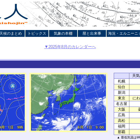
天候のまとめ
トピックス
気象の本棚
暦と出来事
海況・エルニーニ
▼2025年8月のカレンダーへ
天気(
札幌
仙台
新潟
東京
にわ
名古屋
大阪
広島
高松
福岡
那覇
▲ 最低気温は9