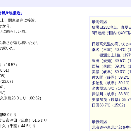
台風9号接近』
北上、関東沿岸に接近。
最高気温
かかり、
猛暑日235地点、真夏日
りに雨らしい雨。
3日連続で国内で40℃
ん暑さが落ち着いたが、
日最高気温の高い方か
が続いた。
桑名（三重）40.4℃（1
観測史上1位（197
豊田（愛知）39.5℃（1
（16:57）
西脇（兵庫）39.3℃（1
:51）
美濃（岐阜）39.3℃（1
08）
佐久間（静岡）39.2℃（
23:07）
多治見（岐阜）39.1℃（
41）
名古屋38.9℃（14:16）
47）
揖斐川（岐阜）38.8℃（
久米島23.0ミリ（06:32）
美濃加茂（岐阜）38.7℃
日田38.7℃（15:02）
58.0ミリ
廿日市津田（広島）51.5ミリ
最低気温
牛久（千葉）44.5ミリ
北海道や東北北部を中