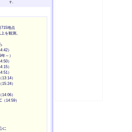
す。
715地点
以上を観測。
ら
4:42）
9年～）
4:50）
4:15）
4:51）
13:14）
15:24）
14:06）
（14:59）
心に