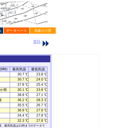
ョ
データベース
気象の小窓
翌日
9時)
最高気温
最低気温
30.7 ℃
23.8 ℃
30.7 ℃
24.0 ℃
37.8 ℃
25.4 ℃
か雨
30.1 ℃
23.8 ℃
38.9 ℃
27.1 ℃
曇
36.2 ℃
28.3 ℃
35.5 ℃
26.7 ℃
36.9 ℃
27.6 ℃
34.4 ℃
27.8 ℃
32.3 ℃
27.8 ℃
時、最高気温は21時までのデータで