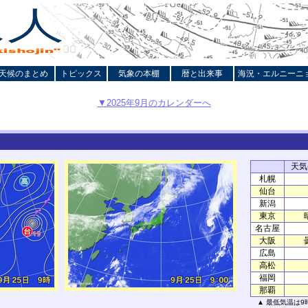
天候のまとめ
トピックス
気象の本棚
暦と出来事
海況・エルニーニ
▼2025年9月のカレンダーへ
天気(
札幌
仙台
新潟
東京
名古屋
大阪
広島
高松
福岡
那覇
▲ 最低気温は9