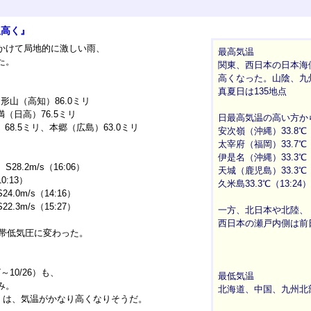
温高く』
かけて局地的に激しい雨、
最高気温
た。
関東、西日本の日本海
高くなった。山陰、九
真夏日は135地点
鳥形山（高知）86.0ミリ
満（日高）76.5ミリ
日最高気温の高い方か
68.5ミリ、本郷（広島）63.0ミリ
安次嶺（沖縄）33.8℃（
太宰府（福岡）33.7℃（
伊是名（沖縄）33.3℃（
8.2m/s（16:06）
天城（鹿児島）33.3℃（
0:13）
久米島33.3℃（13:24）
0m/s（14:16）
3m/s（15:27）
一方、北日本や北陸、
西日本の瀬戸内側は前
熱帯低気圧に変わった。
～10/26）も、
最低気温
み。
北海道、中国、九州北
10） は、気温がかなり高くなりそうだ。