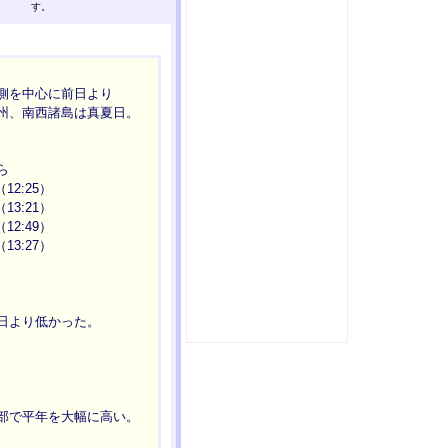
す。
側を中心に前日より
州、南西諸島は真夏日。
ら
12:25）
13:21）
12:49）
13:27）
日より低かった。
部で平年を大幅に高い。