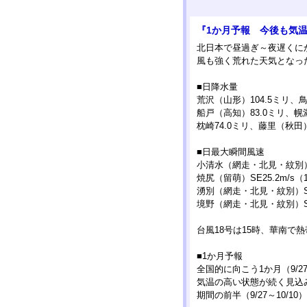
『1か月予報 今後も気
北日本で昼過ぎ～夜遅くに
風も強く荒れた天気となっ
■日降水量
荒沢（山形）104.5ミリ、
船戸（高知）83.0ミリ、幌
枕崎74.0ミリ、藤里（秋田）
■日最大瞬間風速
小清水（網走・北見・紋別）S2
焼尻（留萌）SE25.2m/s（1
湧別（網走・北見・紋別）S24.
境野（網走・北見・紋別）S22.
台風18号は15時、華南で
■1か月予報
全国的に向こう1か月（9/27
気温の高い状態が続く見込
期間の前半（9/27～10/