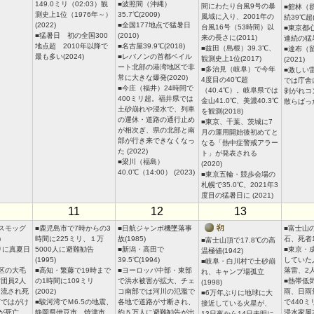
149.0ミリ（02:03）観
■波照間（沖縄）
間にわたり台風9号の暴
■館林（
測史上1位（1976年～）
35.7℃(2009)
風域に入り、2001年の
続39℃超(
(2022)
■全国177地点で猛暑日
台風16号（53時間）以
■東京都心
■猛暑日 初の全国300
(2010)
来の長さに(2011)
連続の猛暑
地点超 2010年以降で
■名古屋39.9℃(2018)
■益田（島根）39.3℃、
■達布（留
最も多い(2024)
■レバノンの首都ベイル
観測史上1位(2017)
(2021)
ート北部の港湾地区で非
■多治見（岐阜）で今年
■激しい
常に大きな爆発(2020)
4度目の40℃超
では庁舎
■今庄（福井）24時間で
（40.4℃）。岐阜県では
剥がれコ
400ミリ超。福井県では
金山41.0℃、美濃40.3℃
散らばった
土砂崩れや浸水で、列車
を観測(2018)
の運休・道路の通行止め
■東京、千葉、茨城に7
が相次ぎ、県の北部と南
月の運用開始後初めてと
部が行き来できなくなっ
なる「熱中症警戒アラー
た (2022)
ト」が発表される
■梁川（福島）
(2020)
40.0℃（14:00） (2023)
■東京五輪・競歩会場の
札幌で35.0℃、2021年3
度目の猛暑日に (2021)
11
12
13
スモッグ
■鹿児島市で7時からの3
■日航ジャンボ機墜落事
■富士山
)
時間に225ミリ、１万
故(1985)
石、死者12
■富士山頂で17.8℃の高
りに真夏日
5000人に避難勧告
■新潟・高田で
■東京・
温極値(1942)
(1995)
39.5℃(1994)
していた
■岐阜・白川村で土砂崩
区の大毛
■高知・繁藤で19時まで
■ヨーロッパ中部・東部
落雷、2人
れ、キャンプ場孤立
団員2人
の1時間に109ミリ
で洪水被害が拡大、チェ
■熱帯低
(1998)
に流され死
(2002)
コ南部では河川の氾濫で
雨、日雨
■6万年ぶりに地球に大
市ではがけ
■駿河湾でＭ6.5の地震、
各地で道路が寸断され、
で440
接近している火星が、
が死亡
静岡県伊豆市、焼津市、
約５万人に避難勧告が出
浸水家屋
13日夜から14日未明に