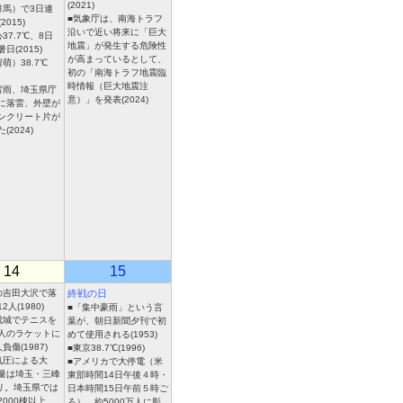
(2021)
群馬）で3日連
■気象庁は、南海トラフ
2015)
沿いで近い将来に「巨大
37.7℃、8日
地震」が発生する危険性
日(2015)
が高まっているとして、
萌）38.7℃
初の「南海トラフ地震臨
時情報（巨大地震注
雷雨、埼玉県庁
意）」を発表(2024)
に落雷、外壁が
ンクリート片が
(2024)
14
15
の吉田大沢で落
終戦の日
人(1980)
■「集中豪雨」という言
成城でテニスを
葉が、朝日新聞夕刊で初
人のラケットに
めて使用される(1953)
負傷(1987)
■東京38.7℃(1996)
気圧による大
■アメリカで大停電（米
量は埼玉・三峰
東部時間14日午後４時・
ミリ。埼玉県では
日本時間15日午前５時ご
2000棟以上、
ろ）。約5000万人に影