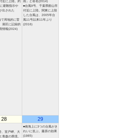
付近に上陸。約
雨」と命名(2014)
人に避難指示や
■台風9号、千葉県館山市
が出された
付近に上陸。関東に上陸
した台風は、2005年台
内で局地的に雷
風11号以来11年ぶり
、港区に記録的
(2016)
情報(2024)
28
29
■南海上に3つの台風がき
れいに並ぶ。藤原の効果
7号、室戸岬、大
(1985)
と青森の県境、