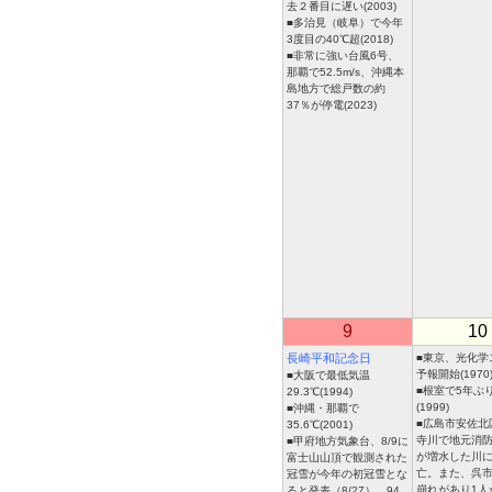
去２番目に遅い(2003)
■多治見（岐阜）で今年
3度目の40℃超(2018)
■非常に強い台風6号、
那覇で52.5m/s、沖縄本
島地方で総戸数の約
37％が停電(2023)
9
10
長崎平和記念日
■東京、光化学
予報開始(1970
■大阪で最低気温
■根室で5年ぶ
29.3℃(1994)
(1999)
■沖縄・那覇で
■広島市安佐北
35.6℃(2001)
寺川で地元消防
■甲府地方気象台、8/9に
が増水した川
富士山山頂で観測された
亡。また、呉
冠雪が今年の初冠雪とな
崩れがあり1人
ると発表（8/27）、94