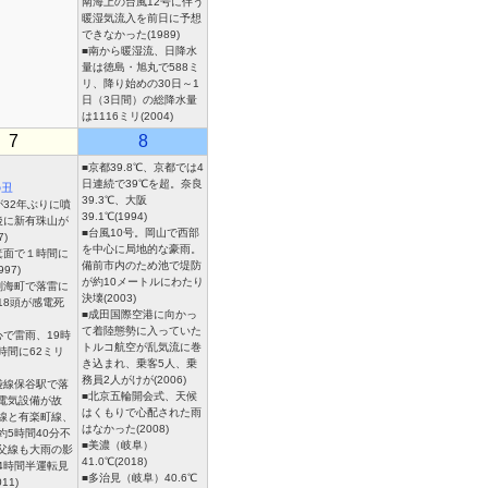
南海上の台風12号に伴う
暖湿気流入を前日に予想
できなかった(1989)
■南から暖湿流、日降水
量は徳島・旭丸で588ミ
リ、降り始めの30日～1
日（3日間）の総降水量
は1116ミリ(2004)
7
8
■京都39.8℃、京都では4
日連続で39℃を超。奈良
の丑
39.3℃、大阪
が32年ぶりに噴
39.1℃(1994)
後に新有珠山が
■台風10号。岡山で西部
7)
を中心に局地的な豪雨。
箕面で１時間に
備前市内のため池で堤防
997)
が約10メートルにわたり
別海町で落雷に
決壊(2003)
18頭が感電死
■成田国際空港に向かっ
て着陸態勢に入っていた
心で雷雨、19時
トルコ航空が乱気流に巻
時間に62ミリ
き込まれ、乗客5人、乗
務員2人がけが(2006)
袋線保谷駅で落
■北京五輪開会式、天候
電気設備が故
はくもりで心配された雨
線と有楽町線、
はなかった(2008)
約5時間40分不
■美濃（岐阜）
父線も大雨の影
41.0℃(2018)
4時間半運転見
■多治見（岐阜）40.6℃
11)