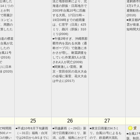
と公表した
流と地形効果により、北
道釧路市
14ミリの
海道の胆振・日高地方で
3万1千
ことが判
2003年台風10号に匹敵
避難勧告
響で雨量計
する大雨。17日21時～
(2016)
トコンピュ
19日09時までの総雨量
■東京都
ず、周囲の
は、仁世宇（日高）425
雲が発達
計算したた
ミリ、鵡川（胆振）310
短時間大雨
ミリ(2006)
海道の襟裳
■午後2時すぎ、沖縄県那
。台風が北
覇市内を流れる水路（通
陸したの
称ガーブ川）で急激に水
台風11号
かさが増し、耐震調査を
2016)
していた作業員5人が流
で
され4人が死亡(2009)
ぶりに日本
■関東激しい雷雨。東
(2020)
京・世田谷区の花火大会
の会場に落雷、花火大会
は中止に(2017)
25
26
27
で時間雨
■平成10年8月下旬豪雨
■羽越豪雨（～29日）新
■東京日雨量234.5ミ
500メー
（～31日）福島・白河
潟で日雨量230ミリ、新
リ。台風11号によるも
■台風1
ロの狭い
では26日から9/1までに
潟、山形、福島にかけて
ので、鉄道網大混乱
阪、秋田