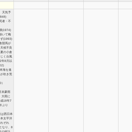
、天気予
48)
死者・不
1974)
除いて梅
(1993)
倉競馬が
る天候不良
。夏の小倉
同じく台風
2年8月以
2)
日本海を進
風が吹き荒
50）
8月末豪雨
）」大雨に
成18年7
年ぶり
量は西日本
日本太平洋
それぞれ
％となり、8
6年の統計