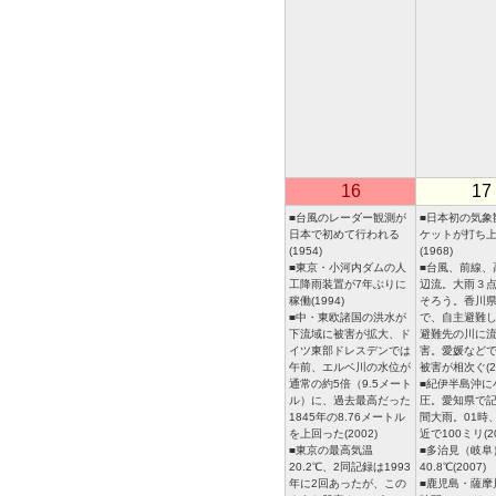
16
17
■台風のレーダー観測が
■日本初の気象
日本で初めて行われる
ケットが打ち
(1954)
(1968)
■東京・小河内ダムの人
■台風、前線、
工降雨装置が7年ぶりに
辺流。大雨３
稼働(1994)
そろう。香川
■中・東欧諸国の洪水が
で、自主避難
下流域に被害が拡大、ド
避難先の川に
イツ東部ドレスデンでは
害。愛媛など
午前、エルベ川の水位が
被害が相次ぐ(20
通常の約5倍（9.5メート
■紀伊半島沖に
ル）に、過去最高だった
圧。愛知県で
1845年の8.76メートル
間大雨。01時
を上回った(2002)
近で100ミリ(20
■東京の最高気温
■多治見（岐阜
20.2℃、2同記録は1993
40.8℃(2007)
年に2回あったが、この
■鹿児島・薩摩