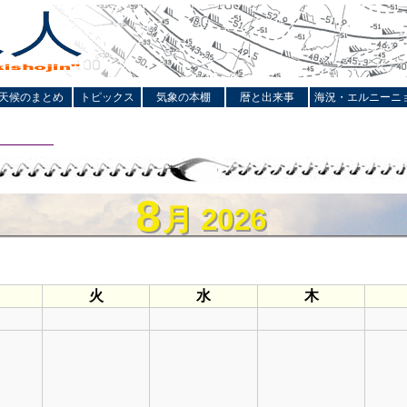
天候のまとめ
トピックス
気象の本棚
暦と出来事
海況・エルニーニ
8
8
月 2026
月 2026
火
水
木