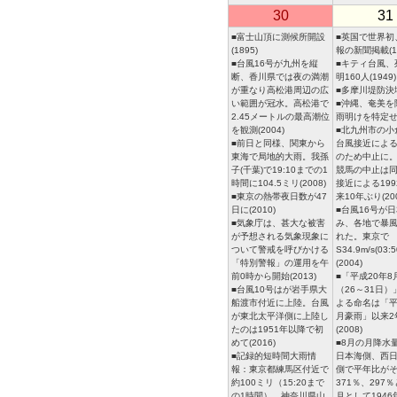
30
31
■富士山頂に測候所開設
■英国で世界初
(1895)
報の新聞掲載(18
■台風16号が九州を縦
■キティ台風、
断、香川県では夜の満潮
明160人(1949)
が重なり高松港周辺の広
■多摩川堤防決壊(
い範囲が冠水。高松港で
■沖縄、奄美を
2.45メートルの最高潮位
雨明けを特定せず
を観測(2004)
■北九州市の小
■前日と同様、関東から
台風接近によ
東海で局地的大雨。我孫
のため中止に
子(千葉)で19:10までの1
競馬の中止は
時間に104.5ミリ(2008)
接近による199
■東京の熱帯夜日数が47
来10年ぶり(200
日に(2010)
■台風16号が
■気象庁は、甚大な被害
み、各地で暴
が予想される気象現象に
れた。東京で
ついて警戒を呼びかける
S34.9m/s(03:
「特別警報」の運用を午
(2004)
前0時から開始(2013)
■「平成20年
■台風10号はが岩手県大
（26～31日
船渡市付近に上陸。台風
よる命名は「平
が東北太平洋側に上陸し
月豪雨」以来2
たのは1951年以降で初
(2008)
めて(2016)
■8月の月降水
■記録的短時間大雨情
日本海側、西
報：東京都練馬区付近で
側で平年比が
約100ミリ（15:20まで
371％、297
の1時間）、神奈川県山
月として194