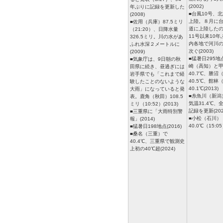
(2002)
年ぶりに記録を更新した
■台風10号、
(2008)
上陸。８月に
■佐用（兵庫）87.5ミリ
道に上陸したの
（21:20）、日降水量
11号以来10
326.5ミリ。川の水があ
内各地で河川
ふれ水深２メートルに
次ぐ(2003)
(2009)
■猛暑日295
■気象庁は、9日朝の秋
崎（高知）と
田県に続き、昼過ぎには
40.7℃、勝沼
岩手県でも「これまで経
40.5℃、館林
験したことのないような
40.1℃(2013)
大雨」になっていると発
■糸魚川（新潟
表。鹿角（秋田）108.5
気温31.4℃、
ミリ（10:52）(2013)
記録を更新(202
■三重県に「大雨特別警
■小松（石川）
報」(2014)
40.0℃（15:05
■猛暑日198地点(2016)
■桑名（三重）で
40.4℃、三重県で観測史
上初の40℃超(2024)