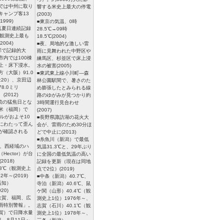
では中州に取り
響する米史上最大の停電
キャンプ客13
(2003)
999)
■東京の気温、0時
真夏日連続記録
28.5℃→09時
、観測史上最も
18.5℃(2004)
004)
■夜、局地的な激しい雷
部で記録的大
雨に見舞われた中野区や
市内では100棟
練馬区、杉並区で床上浸
上・床下浸水。
水の被害(2005)
（大阪）91.0
■東武東上線小川町―森
:20）、京田辺
林公園駅間で、暑さのた
8.0ミリ
め膨張したとみられる線
 (2012)
路のゆがみが見つかり約
連続の猛焦日とな
3時間運行見合わせ
米（福岡）で
(2007)
ールがおよそ10
■長野県諏訪湖の花火大
にわたって歪ん
会が、雷雨のため30分ほ
が確認される
どで中止に(2013)
■糸魚川（新潟）で最低
時、西経域のハ
気温31.3℃と、29年ぶり
Hector）が台
に全国の最低気温の高い
2018)
記録を更新（現在は同地
.3℃（観測史上
点で2位）(2019)
2年～(2019)
■中条（新潟）40.7℃、
高知）
寺泊（新潟）40.6℃、鼠
020)
ケ関（山形）40.4℃（観
佐賀、福岡、広
測史上1位）1976年～、
雨特別警報」。
志賀（石川）40.1℃（観
賀）で日降水量
測史上1位）1978年～、
ミリ、8月11日～