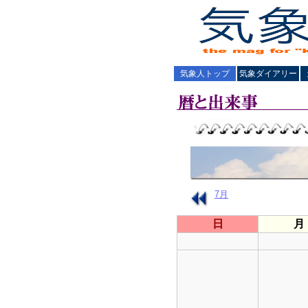
気象人トップ
気象ダイアリー
7月
日
月