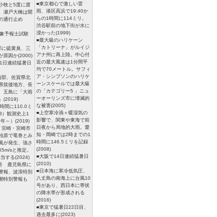
■東京都心で激しい雷
小牧と5度に渡
雨、港区高浜で19:40か
。瀬戸大橋は開
らの1時間に114ミリ。
の通行止め
渋谷駅前の地下街が水に
浸かった(1999)
気象予報士試験
■最大級のハリケーン
「カトリーナ」がルイジ
部に硫黄臭、三
アナ州に再上陸。中心付
原因か(2000)
近の最大風速は1分間平
11日連続猛暑日
均で70メートル。サフィ
ア・シンプソンのハリケ
南部、佐賀県北
ーンスケールでは最大級
県筑後地方、長
の「カテゴリー5 」ニュ
、五島に「大雨
ーオーリンズ市に壊滅的
(2019)
な被害(2005)
時間に110.0ミ
■上空寒冷渦＋暖湿気の
43）観測史上1
影響で、関東や東海で前
年～）(2019)
日夜から局地的大雨。愛
、宮崎・宮崎市
知・岡崎では2時までの1
柏原で竜巻とみ
時間に146.5ミリを記録
風が発生、強さ
(2008)
5m/sと推定。
■大阪で14日連続猛暑日
当する(2024)
(2010)
0号 鹿児島県に
■日本海に寒冷低気圧、
警報、波浪特別
八丈島の南海上に台風10
潮特別警報も
号があり、西日本に帯状
の降水帯が形成される
(2016)
■東京で猛暑日22日目、
過去最多に(2023)