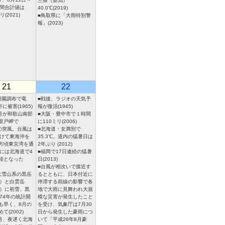
三条（新潟）
期間合計値は
40.0℃(2019)
リ(2021)
■鳥取県に「大雨特別警
報」(2023)
21
22
田園調布で竜
■戦後、ラジオの天気予
軒に被害(1965)
報が復活(1945)
1号が和歌山南部
■大阪・豊中市で１時間
室戸岬で
に110ミリ(2006)
/sの突風。台風は
■北海道・女満別で
かけて東海沖を
35.3℃。道内の猛暑日は
方頃東京湾を通
2年ぶり (2012)
日には北海道で4
■福岡で17日連続の猛暑
陸となった
日(2013)
■台風が相次いで接近す
大雪山系の黒岳
るとともに、日本付近に
m）と白雲岳
停滞する前線の影響で各
m）に初雪、黒
地で大雨に見舞われ大規
974年の統計開
模な災害が発生したこと
も早く、8月の
を受け、気象庁は7月30
て(2002)
日から発生した豪雨につ
1号、夜遅く北海
いて「平成26年8月豪