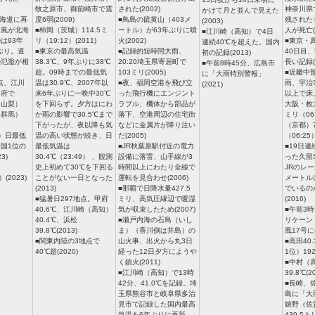
牧之原市、御前崎市で震
された(2002)
神奈川県
かけて月と並んで見えた
北海道に再
度6弱(2009)
■鳥島の硫黄山（403メ
残された
(2003)
台風が北海
■柿岡（茨城）114.5ミ
ートル）が63年ぶりに噴
人が死亡(1
■江川崎（高知）で4日
は93年
リ（19:12）(2011)
火(2002)
■東京・
連続40℃を超えた。国内
年ぶり。道
■東京の最高気温
■記録的短時間大雨、
40日目
初の記録(2013)
の氾濫が相
38.3℃、9年ぶりに38℃
20:20埼玉県寄居町で
長い記録(2
■午前8時45分、広島市
超。09時までの最低気
103ミリ(2005)
■近畿中
に「大雨特別警報」
地点、江川
温は30.9℃、2007年以
■夜、福岡空港を飛び立
雨、宇治
(2021)
甲府で
来6年ぶりに一晩中30℃
った飛行機にエンジント
以上で床
（山梨）
を下回らず。夕方はにわ
ラブル、機体から部品が
大阪・枚方
（群馬）
か雨の影響で30.5℃まで
落下、空港周辺の住宅街
ミリ（06
下がったが、夜以降も気
などに金属片が降り注い
（京都）7
）日最低
温の高い状態が続き、日
だ(2005)
（06:25）
全国1位の
最低気温は
■JR秋葉原駅付近の電力
■19日
3)
30.4℃（23:49） 、観測
設備に落雷、山手線が3
った久留
史上初めて30℃を下回る
時間以上にわたり全線で
JRのレ
）(2023)
ことがない一日となった
運転を見合わせ(2006)
メートル
(2013)
■那覇で日降水量427.5
でいるの
■猛暑日297地点。甲府
ミリ、高気圧縁辺で暖湿
(2016)
40.6℃、江川崎（高知）
気が収束したため(2007)
■午前3
40.4℃、浜松
■瀬戸内海の石島（いし
リケーン（
39.8℃(2013)
ま）（香川側は井島）の
風17号に(
■関東内陸の3地点で
山火事、出火から丸3日
■高田40
40℃超(2020)
経った12日夕方にようや
1位）192
く鎮火(2011)
■中村（
■江川崎（高知）で13時
39.8℃(2
42分、41.0℃を記録。埼
■長崎、
玉県熊谷市と岐阜県多治
島に「大
見市で記録した国内最高
嬉野（佐
気温を6年ぶりに更新
439.5