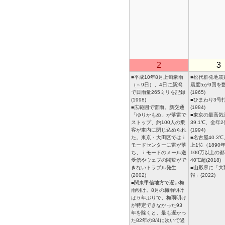
2
3
■平成10年8月上旬豪雨
■松代群発地震
（～9日）、4日に新潟
震度5が9回を
で日雨量265ミリを記録
(1965)
(1998)
■ひまわり3号
■広範囲で雷雨。新交通
(1984)
「ゆりかもめ」が落雷で
■東京の最高気
ストップ、約100人の乗
39.1℃、全年
客が車内に閉じ込められ
(1994)
た。東京・大田区ではｉ
■名古屋40.3
モードセンターに雷が落
上1位（1890
ち、ｉモードのメール送
100万以上の
受信やウェブの閲覧がで
40℃超(2018)
きないトラブル発生
■山形県に「大
(2002)
報」(2022)
■関東甲信地方で遅い梅
雨明け。8月の梅雨明け
は５年ぶりで、梅雨明け
が特定できなかった93
年を除くと、最も遅かっ
た82年の8/4に次いで過