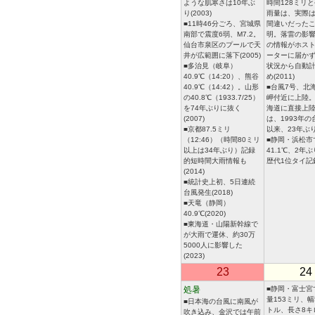
ような肌寒さは10年ぶ
時間128ミリ
り(2003)
雨量は、実際は
■11時46分ごろ、宮城県
間違いだった
南部で震度6弱、M7.2。
明。落雷の影
仙台市泉区のプールで天
の情報がホス
井が広範囲に落下(2005)
ーターに届か
■多治見（岐阜）
状況から自動
40.9℃（14:20）、熊谷
め(2011)
40.9℃（14:42）。山形
■台風7号、北
の40.8℃（1933.7/25）
岬付近に上陸
を74年ぶりに抜く
海道に直接上
(2007)
は、1993年の
■京都87.5ミリ
以来、23年ぶり(
（12:46）（時間80ミリ
■静岡・浜松市
以上は34年ぶり）記録
41.1℃、2年
的短時間大雨情報も
歴代1位タイ記録 
(2014)
■統計史上初、5日連続
台風発生(2018)
■天竜（静岡）
40.9℃(2020)
■東海道・山陽新幹線で
が大雨で運休、約30万
5000人に影響した
(2023)
23
24
処暑
■静岡・富士宮
量153ミリ、幅
■日本海の台風に南風が
トル、長さ8キ
吹き込み、金沢では午前