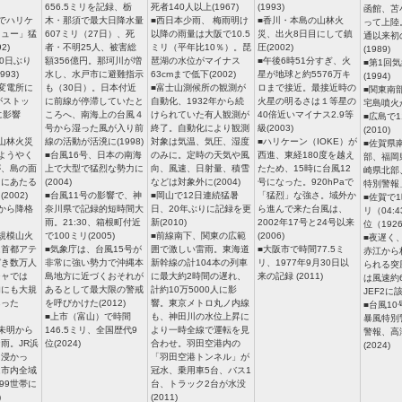
656.5ミリを記録、栃
死者140人以上(1967)
(1993)
函館、苫
でハリケ
木・那須で最大日降水量
■西日本少雨、 梅雨明け
■香川・本島の山林火
って上陸
リュー」猛
607ミリ（27日）、死
以降の雨量は大阪で10.5
災、出火8日目にして鎮
通以来初
2)
者・不明25人、被害総
ミリ（平年比10％）。琵
圧(2002)
(1989)
00日ぶり
額356億円。那珂川が増
琶湖の水位がマイナス
■午後6時51分すぎ、火
■第1回
93)
水し、水戸市に避難指示
63cmまで低下(2002)
星が地球と約5576万キ
(1994)
変電所に
も（30日）。日本付近
■富士山測候所の観測が
ロまで接近。最接近時の
■関東南
がストッ
に前線が停滞していたと
自動化、1932年から続
火星の明るさは１等星の
宅島噴火が
に影響
ころへ、南海上の台風４
けられていた有人観測が
40倍近いマイナス2.9等
■広島で
号から湿った風が入り前
終了。自動化により観測
級(2003)
(2010)
山林火災
線の活動が活溌に(1998)
対象は気温、気圧、湿度
■ハリケーン（IOKE）が
■佐賀県
ようやく
■台風16号、日本の南海
のみに。定時の天気や風
西進、東経180度を越え
部、福岡
が、島の面
上で大型で猛烈な勢力に
向、風速、日射量、積雪
たため、15時に台風12
崎県北部
１にあたる
(2004)
などは対象外に(2004)
号になった。920hPaで
特別警報」
2002)
■台風11号の影響で、神
■岡山で12日連続猛暑
「猛烈」な強さ。域外か
■佐賀で1
から降格
奈川県で記録的短時間大
日、20年ぶりに記録を更
ら進んで来た台風は、
リ（04:
雨。21:30、箱根町付近
新(2010)
2002年17号と24号以来
位（1926
規模山火
で100ミリ(2005)
■前線南下、関東の広範
(2006)
■夜遅く
は首都アテ
■気象庁は、台風15号が
囲で激しい雷雨。東海道
■大阪市で時間77.5ミ
赤江から
づき数万人
非常に強い勢力で沖縄本
新幹線の計104本の列車
リ、1977年9月30日以
られる突
シャでは
島地方に近づくおそれが
に最大約2時間の遅れ、
来の記録 (2011)
は風速約6
旬にも大規
あるとして最大限の警戒
計約10万5000人に影
JEF2に該
あった
を呼びかけた(2012)
響。東京メトロ丸ノ内線
■台風1
■上市（富山）で時間
も、神田川の水位上昇に
暴風特別
未明から
146.5ミリ、全国歴代9
より一時全線で運転を見
警報、高
雨。JR浜
位(2024)
合わせ。羽田空港内の
(2024)
に浸かっ
「羽田空港トンネル」が
は市内全域
冠水、乗用車5台、バス1
99世帯に
台、トラック2台が水没
)
(2011)