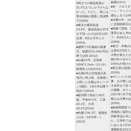
範囲(1972)
9時までの最低気温が
■米・フロリダ
31.5℃までしか下がらな
ーン「アンド
かった。ただし、夜には
威をふるう(199
寒冷前線が通過し気温降
■冷夏の中、1
下(1990)
に全国的晴天(19
■東京の最高気温
■関東で雷雨、
23.8℃、最高気温が25℃
落雷がありJR
を下回ったのは6月13日
プ。約48万人
以来、約2か月半ぶり
(1999)
(2004)
■香川・本島の
■盛岡で3日連続の猛暑
は発生5日目で
日、猛暑日5も1961年以
火勢が衰えた
降では初 (2012)
積の約４分の
■台風15号。石垣島
160haが焼けた(
SSW71.0m/s（21:16）
■冥王星が惑星
観測史上1位(2015)
(2006)
■台風9号が北海道日高
■ギリシャで大
地方に再上陸。北海道に
事、火の勢い
上陸した台風は今シーズ
ネ近郊まで近
ン3個目、1951年以降で
が避難。ギリ
初めて(2016)
2007年7月下
■新潟県で初めて40℃
模な山火事が
超。中条40.8℃、三条
(2009)
40.4℃、大潟
■島根県西部で
40.0℃(2018)
局地的に猛烈な
■札幌で36.3℃、観測史
田駅周辺が水
上1位（1876年～）
た。江津市で
(2023)
にあたる1万16
避難勧告(2013