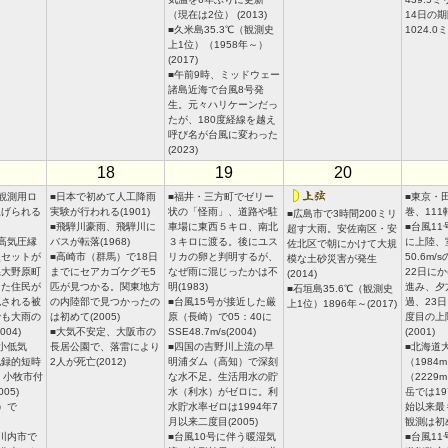
（現在は2位） (2013)
14日の
■久米島35.3℃（観測史
1024.0ミ
上1位）（1958年～）
(2017)
■午前9時、ミッドウェー
諸島近海で台風8号発
生。元々ハリケーンだっ
たが、180度経線を越え
呼び名が台風に変わった
(2023)
18
19
20
観測用ロ
■日本で初めて人工降雨
■福井・三方町でゼリー
■東京・
上げられる
実験が行われる(1901)
状の「怪雨」、道路や駐
巻、111
■広島市で3時間200ミリ
■飛騨川豪雨、飛騨川に
車場に東西５キロ、南北
■台風1
超す大雨。安佐南区・安
高気圧縁
バスが転落(1968)
３キロに渡る。後にユス
に上陸、
佐北区で朝にかけて大規
点セットが
■高崎市（群馬）で18日
リカの卵と判明するが、
50.6m
模な土砂災害が発生
県大野原町
までにセアカゴケグモ5
なぜ雨に混じったかは不
22日に
(2014)
した住民が
匹が見つかる。関東地方
明(1983)
進み、夕
■石垣島35.6℃（観測史
流される被
の内陸部で見つかったの
■台風15号が接近した厳
過、23
上1位）1896年～(2017)
でも大雨の
は初めて(2005)
原（長崎）で05：40に
度目の上
04)
■大気不安定、大阪市の
SSE48.7m/s(2004)
(2001)
小低気
長居公園で、落雷により
■四国の吉野川上流の早
■北海道
記録的短時
2人が死亡(2012)
明浦ダム（高知）で深刻
（1984
、小牧市付
な水不足。生活用水の貯
（2229
05)
水（利水）がゼロに。利
岳では1
）で
水貯水率ゼロは1994年7
始以来最
月以来二度目(2005)
観測は初め
川内市で
■台風10号に伴う暖湿気
■台風1