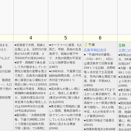
4
5
6
始まる、
■北海道で大雨、前線と
■サーファーに落雷、6人
立秋
数えた
台風による。石狩川の堤
死亡。早朝、高知の生見
広島平和記念日
土用二
防が13カ所で決壊、２
海岸で。前線が南下中
■「平成5年8月豪雨」
■有珠山
打ち上げ
万6000戸が浸水(1981)
で、大気の状態が不安定
（7/31～8/7）。6日に
火、3年
■岩手・西根町で傘を差
になり熱界雷が発生
は鹿児島市で日降水量
出現(197
温
して犬の散歩をしていた
(1987)
259ミリを記録、吉野町
■大阪・
2位の記録
男性が落雷の直撃を受け
■16時30分、千葉県で記
竜ヶ水付近で土石流発
99ミリ(1
て死亡、広島市の路面電
録的短時間大雨。八千代
生、市内の橋も濁流で崩
■北海道
℃、観測史
車に落雷があり運転士が
市付近で約100ミリ
落。死者・不明49人
より乳牛
年～）人口
両足に軽いやけど(2002)
(2003)
(1993)
(1999)
都市で初の
■台風11号発生、和歌山
■花火師らが激しい雨に
■最高気温が35.7℃まで
■東京都
県潮岬の南南東約300キ
より、増水した多摩川
上がった東京都内で、島
までの１
雨特別警
ロ。北緯30度以北の日
(東京)の中州に取り残さ
根県から合宿に来ていた
(2000)
本近海で台風が発生した
れる(2003)
高校サッカー部員が救急
■西武池
のは1999年9月の台風
■東京都心で局地的に激
車で病院へ。16人が熱
雷により
16号以来(2004)
しい雷雨。豊島区雑司ヶ
中症、4人が光化学スモ
障、池袋
■新潟県に「大雨特別警
谷でマンホール内で作業
ッグ被害(2002)
豊島線が
報」下越で3時間に250
していた5人が地下下水
■全国179地点で猛暑日
通に。秩
ミリ前後の記録的大雨。
道内に流される事故
(2010)
響で、約
下関（新潟）で1時間に
(2008)
■沖縄本島地方が約46時
合わせ(20