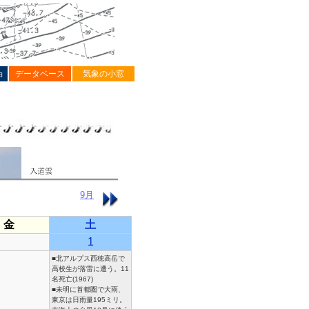
ョ
データベース
気象の小窓
9月
金
土
1
■北アルプス西穂高岳で
高校生が落雷に遭う。11
名死亡(1967)
■未明に首都圏で大雨、
東京は日雨量195ミリ。