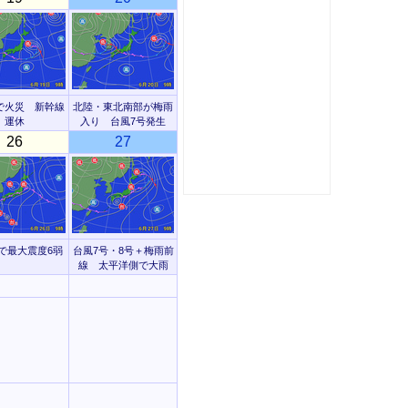
で火災 新幹線
北陸・東北南部が梅雨
運休
入り 台風7号発生
26
27
で最大震度6弱
台風7号・8号＋梅雨前
線 太平洋側で大雨