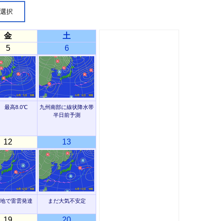
点選択
金
土
5
6
 最高8.0℃
九州南部に線状降水帯
半日前予測
12
13
地で雷雲発達
まだ大気不安定
19
20