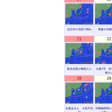
北日本や北陸で晴れ
青森や沖縄
21
22
東北北部が梅雨入り
台風7号 非
勢力
28
29
台風去るも 大気不安
沖縄梅雨明け