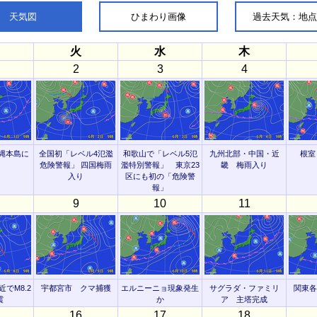
天気図
ひまわり画像
過去天気：地
火
水
木
2
3
4
縄本島に
全国初「レベル4氾濫
和歌山で「レベル5氾
九州北部・中国・近
根室
危険警報」 四国梅雨
濫特別警報」 東京23
畿 梅雨入り
入り
区にも初の「危険警
報」
9
10
11
でM8.2
宇都宮市 クマ捕獲
エルニーニョ現象発生
サグラダ・ファミリ
関東各
震
か
ア 主塔完成
16
17
18