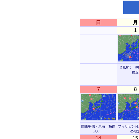
日
月
1
台風6号 沖
接近
7
8
関東甲信・東海 梅雨
フィリピン付近
入り
の地
14
15