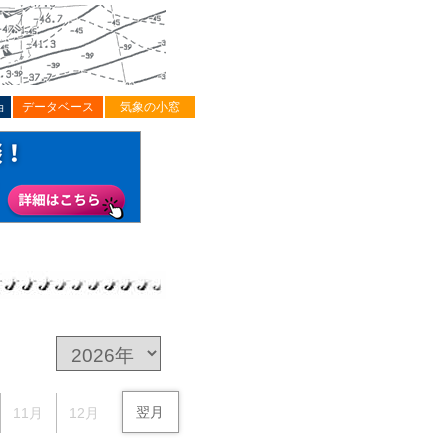
ョ
データベース
気象の小窓
翌月
11月
12月