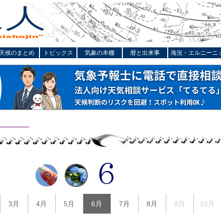
天候のまとめ
トピックス
気象の本棚
暦と出来事
海況・エルニーニ
3月
4月
5月
6月
7月
8月
9月
10月