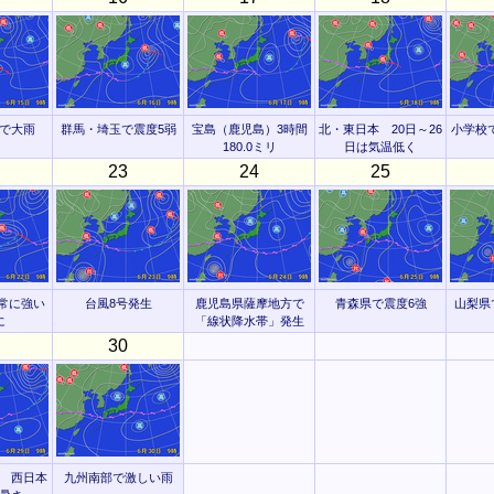
で大雨
群馬・埼玉で震度5弱
宝島（鹿児島）3時間
北・東日本 20日～26
小学校
180.0ミリ
日は気温低く
23
24
25
常に強い
台風8号発生
鹿児島県薩摩地方で
青森県で震度6強
山梨県
に
「線状降水帯」発生
30
 西日本
九州南部で激しい雨