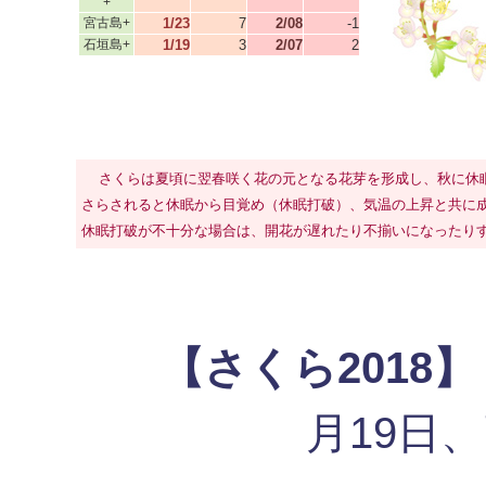
+
宮古島+
1/23
7
2/08
-1
石垣島+
1/19
3
2/07
2
さくらは夏頃に翌春咲く花の元となる花芽を形成し、秋に休
さらされると休眠から目覚め（休眠打破）、気温の上昇と共に
休眠打破が不十分な場合は、開花が遅れたり不揃いになったり
【さくら2018】
月19日