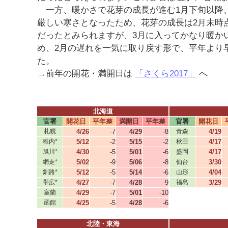
一方、暖かさで花芽の成長が進む1月下旬以降、
厳しい寒さとなったため、花芽の成長は2月末時
だったとみられますが、3月に入ってかなり暖か
め、2月の遅れを一気に取り戻す形で、平年より
た。
→前年の開花・満開日は
「さくら2017」
へ
北海道
官署
開花日
平年差
満開日
平年差
官署
開花日
札幌
4/26
-7
4/29
-8
青森
4/19
稚内*
5/12
-2
5/15
-2
秋田
4/17
旭川*
4/30
-5
5/01
-6
盛岡
4/17
網走*
5/02
-9
5/06
-8
仙台
3/30
釧路*
5/12
-5
5/14
-6
山形
4/04
帯広*
4/27
-7
4/28
-9
福島
3/29
室蘭
4/29
-7
5/01
-10
函館
4/25
-5
4/28
-6
北陸・東海