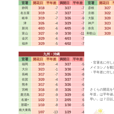
官署
開花日
平年差
満開日
平年差
官署
開花日
静岡
3/18
-7
3/27
-7
彦根
3/27
名古屋
3/19
-7
3/27
-7
京都
3/22
岐阜
3/19
-7
3/26
-9
大阪
3/20
津
3/26
-4
3/29
-7
神戸
3/23
新潟
4/03
-6
4/05
-9
奈良
3/24
富山
3/27
-9
3/30
-11
和歌山
3/20
金沢
3/29
-6
4/03
-7
福井
3/29
-5
4/02
-7
九州・沖縄
官署
開花日
平年差
満開日
平年差
・官署名に付し
福岡
3/19
-4
3/27
-5
メイヨシノを観
大分
3/23
-1
3/30
-4
・平年差に付し
長崎
3/17
-7
3/26
-8
佐賀
3/20
-4
3/27
-7
熊本
3/17
-6
3/26
-6
さくらの開花を平
宮崎
3/16
-8
3/26
-7
年並」は平年値
鹿児島
3/17
-9
3/29
-6
早い」は７日以
名瀬+
1/22
3
2/05
6
那覇+
1/10
-8
1/30
-5
南大東島
1/07
-13
1/29
-4