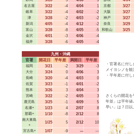
名古屋
3/22
-4
4/04
1
京都
3/27
岐阜
3/22
-4
4/02
-2
大阪
3/27
津
3/28
-2
4/03
-2
神戸
3/27
新潟
4/05
-4
4/12
-2
奈良
3/29
富山
3/28
-8
4/05
-5
和歌山
3/25
金沢
4/01
-3
4/06
-4
福井
3/28
-6
4/05
-4
九州・沖縄
官署
開花日
平年差
満開日
平年差
・官署名に付し
福岡
3/21
-2
3/29
-3
メイヨシノを観
大分
3/24
0
4/06
3
・平年差に付し
長崎
3/20
-4
4/03
0
佐賀
3/23
-1
4/01
-2
熊本
3/26
3
4/04
3
さくらの開花を平
宮崎
3/22
-2
4/05
3
年並」は平年値
鹿児島
3/25
-1
4/09
5
早い」は７日以
名瀬+
1/23
4
2/07
8
那覇+
1/10
-8
2/12
8
南大東島
1/25
5
2/12
10
+
宮古島+
1/07
-9
---
---