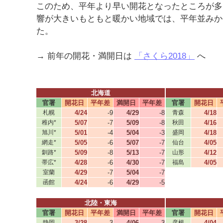
このため、平年より早い開花となったところが多
響が大きいもともと暖かい地域では、平年並みか
た。
→ 前年の開花・満開日は
「さくら2018」
へ
北海道
官署
開花日
平年差
満開日
平年差
官署
開花日
札幌
4/24
-9
4/29
-8
青森
4/18
稚内*
5/07
-7
5/09
-8
秋田
4/16
旭川*
5/01
-4
5/04
-3
盛岡
4/18
網走*
5/05
-6
5/07
-7
仙台
4/05
釧路*
5/09
-8
5/13
-7
山形
4/12
帯広*
4/28
-6
4/30
-7
福島
4/05
室蘭
4/29
-7
5/04
-7
函館
4/24
-6
4/29
-5
北陸・東海
官署
開花日
平年差
満開日
平年差
官署
開花日
静岡
3/28
3
4/06
3
彦根
4/04