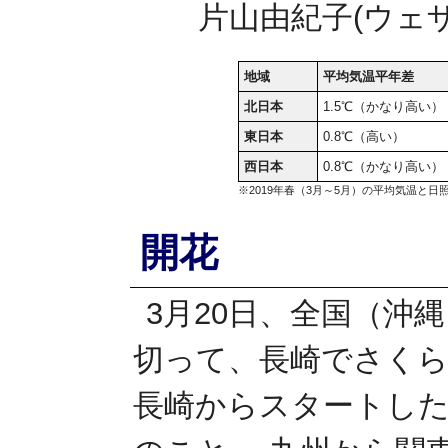
片山由紀子(ウェ
地域
平均気温平年差
北日本
1.5℃（かなり高い）
東日本
0.8℃（高い）
西日本
0.8℃（かなり高い）
※2019年春（3月～5月）の平均気温と
開花
3月20日、全国（沖
切って、長崎でさく
長崎からスタートしたの