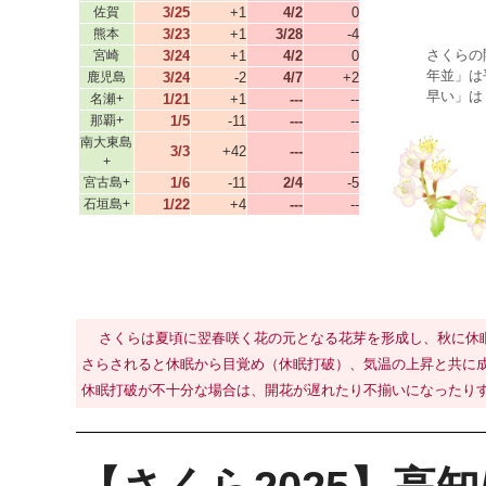
佐賀
3/25
+1
4/2
0
熊本
3/23
+1
3/28
-4
さくらの
宮崎
3/24
+1
4/2
0
年並」は
鹿児島
3/24
-2
4/7
+2
早い」は
名瀬+
1/21
+1
---
--
那覇+
1/5
-11
---
--
南大東島
3/3
+42
---
--
+
宮古島+
1/6
-11
2/4
-5
石垣島+
1/22
+4
---
--
さくらは夏頃に翌春咲く花の元となる花芽を形成し、秋に休
さらされると休眠から目覚め（休眠打破）、気温の上昇と共に
休眠打破が不十分な場合は、開花が遅れたり不揃いになったり