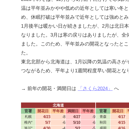
温は平年並みかやや低めの近年としては寒い冬と
め、休眠打破は平年並みで近年としては強めとみ
1月後半は暖かい日が続きましたが、2月は北日
なりました。3月は寒の戻りはありましたが、全
ました。このため、平年並みの開花となったとこ
た。
東北北部から北海道は、1月以降の気温の高さが
つながるため、平年より1週間程度早い開花とな
→ 前年の開花・満開日は
「さくら2024」
へ
北海道
官署
開花日
平年差
満開日
平年差
官署
開花日
札幌
4/23
-8
4/27
-9
青森
4/17
稚内*
5/7
-6
5/10
-6
秋田
4/15
旭川*
4/30
-4
5/2
-5
盛岡
4/16