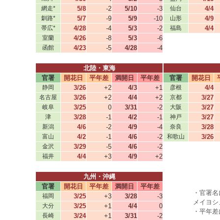
網走*
5/8
-2
5/10
-3
仙台
4/4
釧路*
5/7
-9
5/9
-10
山形
4/9
帯広*
4/28
-4
5/3
-2
福島
4/4
室蘭
4/26
-8
5/3
-6
函館
4/23
-5
4/28
-4
北陸・東海
官署
開花日
平年差
満開日
平年差
官署
開花日
静岡
3/26
+2
4/3
+1
彦根
4/4
名古屋
3/26
+2
4/4
+2
京都
3/27
岐阜
3/25
0
3/31
-2
大阪
3/27
津
3/28
-1
4/2
-1
神戸
3/27
新潟
4/6
-2
4/9
-4
奈良
3/28
富山
4/2
-1
4/6
-2
和歌山
3/26
金沢
3/29
-5
4/6
-2
福井
4/4
+3
4/9
+2
九州・沖縄
官署
開花日
平年差
満開日
平年差
・官署名
福岡
3/25
+3
3/28
-3
メイヨシ
大分
3/25
+1
4/4
0
・平年差
長崎
3/24
+1
3/31
-2